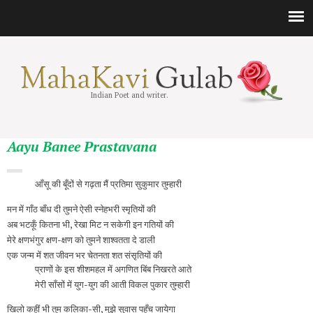
Indian Poet and writer.
Aayu Banee Prastavana
आँसू की बूँदों से गढ़ता मैं प्रतिमा सुकुमार तुम्हारी
मन में गाँठ बाँध दी तुमने ऐसी स्नेहभरी स्मृतियों की
अब भटकूँ कितना भी, रेखा मिट न सकेगी इन गतियों की
मेरे क्षणभंगुर क्षण-क्षण को तुमने शाश्वतता दे डाली
एक जन्म में शत जीवन भर चेतनता शत संसृतियों की
प्राणों के इस शीशमहल में अगणित बिंब निखरते आते
मेरी साँसों में युग-युग की आती विकल पुकार तुम्हारी
खिलो कहीं भी तुम कलिका-सी, मुझे सुवास पहुँच जायेगा