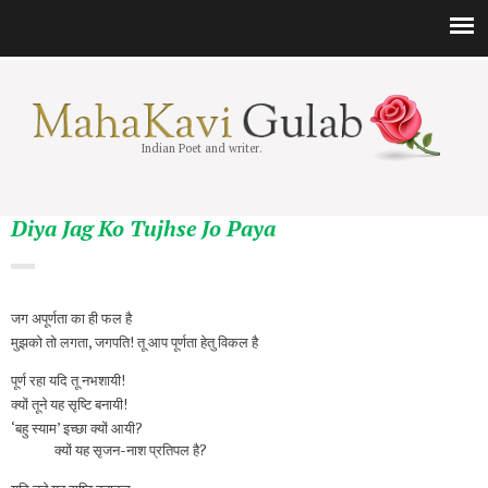
Indian Poet and writer.
Diya Jag Ko Tujhse Jo Paya
जग अपूर्णता का ही फल है
मुझको तो लगता, जगपति! तू आप पूर्णता हेतु विकल है
पूर्ण रहा यदि तू नभशायी!
क्यों तूने यह सृष्टि बनायी!
‘बहु स्याम’ इच्छा क्यों आयी?
क्यों यह सृजन-नाश प्रतिपल है?