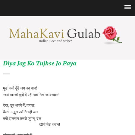
Indian Poet and writer.
Diya Jag Ko Tujhse Jo Paya
मूढ़! क्यों ढूँढ़ें जग का मान!
स्वयं भारती तुम्हें दे रही जब नित नव वरदान!
देख, डूब अपने में, पागल!
कैसी अद्भुत ज्योति रही जल
क्यों झलमल करते जुगनू-दल
खींचें तेरा ध्यान!