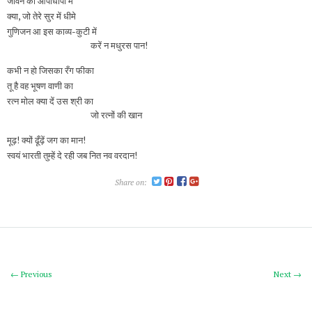
जीवन की आपाधापी में
क्या, जो तेरे सुर में धीमे
गुणिजन आ इस काव्य-कुटी में
करें न मधुरस पान!
कभी न हो जिसका रँग फीका
तू है वह भूषण वाणी का
रत्न मोल क्या दें उस श्री का
जो रत्नों की खान
मूढ़! क्यों ढूँढ़ें जग का मान!
स्वयं भारती तुम्हें दे रही जब नित नव वरदान!
Share on:
← Previous
Next →