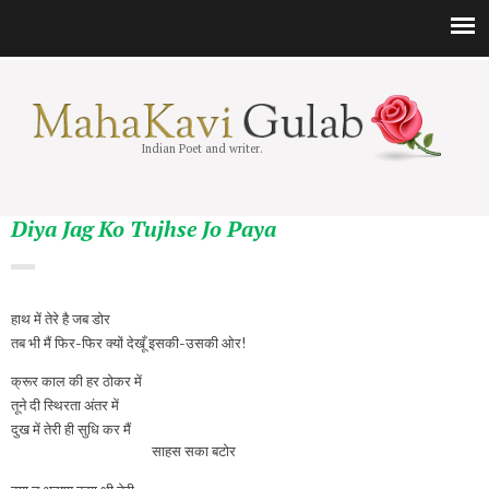
Indian Poet and writer.
Diya Jag Ko Tujhse Jo Paya
हाथ में तेरे है जब डोर
तब भी मैं फिर-फिर क्यों देखूँ इसकी-उसकी ओर!
क्रूर काल की हर ठोकर में
तूने दी स्थिरता अंतर में
दुख में तेरी ही सुधि कर मैं
साहस सका बटोर