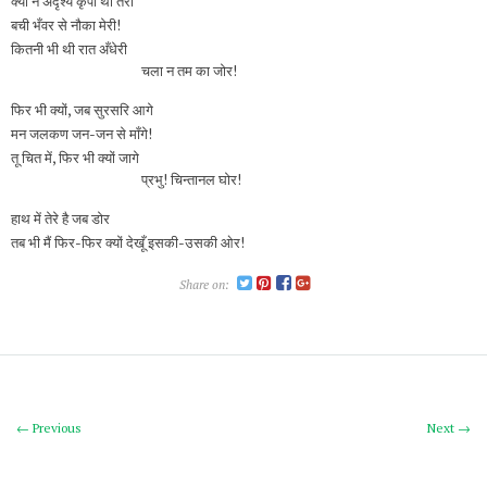
क्या न अदृश्य कृपा थी तेरी
बची भँवर से नौका मेरी!
कितनी भी थी रात अँधेरी
चला न तम का जोर!
फिर भी क्यों, जब सुरसरि आगे
मन जलकण जन-जन से माँगे!
तू चित में, फिर भी क्यों जागे
प्रभु! चिन्तानल घोर!
हाथ में तेरे है जब डोर
तब भी मैं फिर-फिर क्यों देखूँ इसकी-उसकी ओर!
Share on:
← Previous
Next →