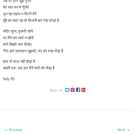
जब भी लोग तुझे पूजेंगे
मेरे स्वर मन में गूँजेंगे
धुन यह सहज न मिटने देंगे
तूँबे का क्या! वह तो कितनी बार गया फोड़ा है
मंदिर शून्य, पुजारी सोये
पर मैंने पल व्यर्थ न खोये
सारे बिखरे भाव सँजोए
गीत-हार पहनाकर तुझको, घर को रुख़ मोड़ा है
हाथ से साज़ नहीं छोड़ा है
यद्यपि एक-एक कर मैंने तारों को तोड़ा है
July 85
Share on:
← Previous
Next →