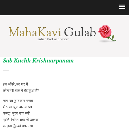
Indian Poet and writer.
Sab Kuchh Krishnarpanam
इस अँधेरे, बंद घर में
कौन मेरी घात में बैठा हुआ है?
नाग-सा फुफकार भरता
शेर-सा झुक वार करता
क्रुद्ध, भूखा बाज ज्यों
प्रति-निमिष अंबर से उतरता
फाड़ता मुँह को मगर-सा