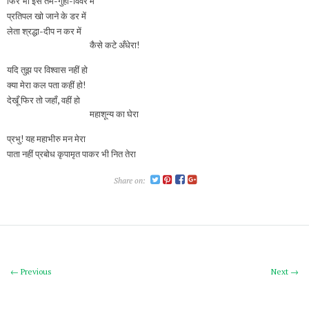
फिर भी इस तम-गुहा-विवर में
प्रतिपल खो जाने के डर में
लेता श्रद्धा-दीप न कर में
कैसे कटे अँधेरा!
यदि तुझ पर विश्वास नहीं हो
क्या मेरा कल पता कहीं हो!
देखूँ फिर तो जहाँ, वहीं हो
महाशून्य का घेरा
प्रभु! यह महाभीरु मन मेरा
पाता नहीं प्रबोध कृपामृत पाकर भी नित तेरा
Share on:
← Previous
Next →