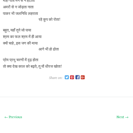
मोह-पाश मन से न हटाता
अमरों से न जोड़ता नाता
पाकर भी जलनिधि लहराता
रहे कूप को रोता!
बहुत, यहाँ तूने जो पाया
श्रम का फल श्रम में ही आया
क्यों चाहे , इस जग की माया
आगे भी हो ढोता
प्रेम प्रभु चरणों में दृढ़ होता
तो क्या देख काल को बढ़ते, तू यों धीरज खोता!
Share on:
← Previous
Next →