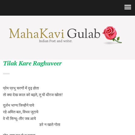
Indian Poet and writer.
Tilak Kare Raghuveer
प्रेम प्रभु चरणों में दृढ़ होता
तो क्या देख काल को बढ़ते, तू यों धीरज खोता!
दुर्लभ भाग्य जिन्होंने पाये
रहे अमित बल, विभव जुटाये
वे भी सिन्धु-तीर जब आये
डरे न खाते गोता