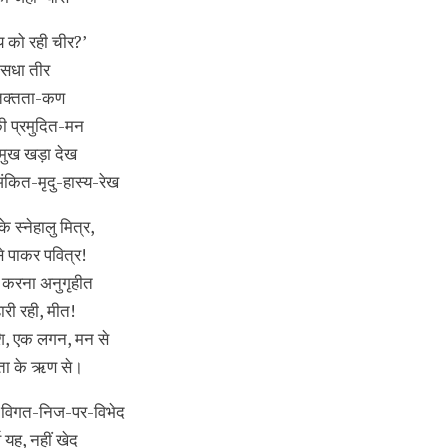
 को रही चीर?’
 सधा तीर
 तिक्तता-कण
की प्रमुदित-मन
मुख खड़ा देख
ंकित-मृदु-हास्य-रेख
े स्नेहालु मित्र,
े पाकर पवित्र!
 करना अनुगृहीत
हारी रही, मीत!
िशि, एक लगन, मन से
ञता के ऋण से।
, विगत-निज-पर-विभेद
्व यह, नहीं खेद