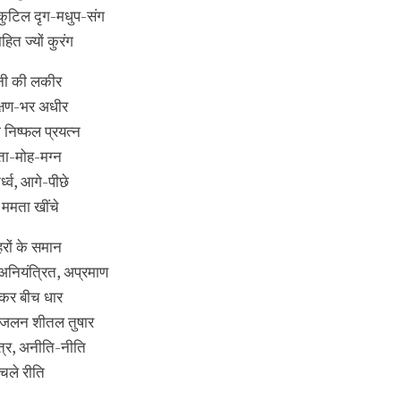
ि, कुटिल दृग-मधुप-संग
ित ज्यों कुरंग
 पानी की लकीर
क्षण-भर अधीर
ा निष्फल प्रयत्न
ंता-मोह-मग्न
्व, आगे-पीछे
 ममता खींचे
हरों के समान
ियंत्रित, अप्रमाण
च कर बीच धार
, जलन शीतल तुषार
त्र, अनीति-नीति
 चले रीति