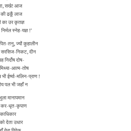
हारा, सखे! आज
ं की ढकूँ लाज
का उर कृतज्ञ
िर्मल स्नेह-यज्ञ !’
पित-तनु, ज्यों कुहालीन
ा हो सरसिज-निकट, दीन
ह निर्दोष दोष-
 मिथ्या-आत्म-तोष
भी ईर्ष्या-मलिन-प्राण !
्वीय पल भी जहाँ न
 भुला मानापमान
, कर-धृत-कृपाण
 एकाधिकार
झको देता उधार
ाँ तेरा विवेक