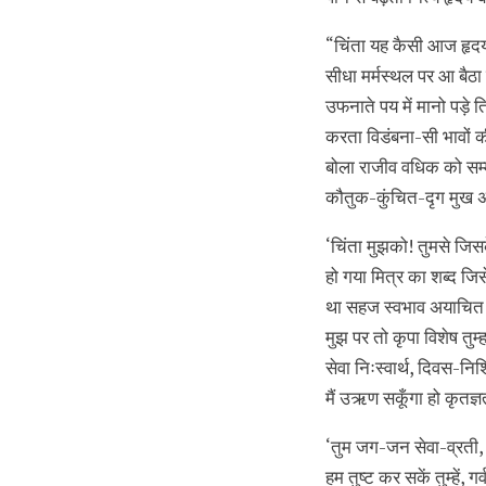
“चिंता यह कैसी आज हृदय
सीधा मर्मस्थल पर आ बैठा
उफनाते पय में मानो पड़े
करता विडंबना-सी भावों 
बोला राजीव वधिक को सम्
कौतुक-कुंचित-दृग मुख अ
‘चिंता मुझको! तुमसे जिसक
हो गया मित्र का शब्द जिस
था सहज स्वभाव अयाचित
मुझ पर तो कृपा विशेष तुम्
सेवा निःस्वार्थ, दिवस-न
मैं उऋण सकूँगा हो कृतज्
‘तुम जग-जन सेवा-व्रती
हम तुष्ट कर सकें तुम्हें, गर