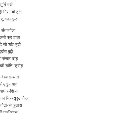
ूर्ति गयी
ी गिर गयी टूट
झ तू कालकूट
अंतर्ज्वाला
छलनी कर डाला
दे जो शांत मुझे
दांत बुझे
य संसार छोड़
की शांति-क्रोड़
ं विश्वास-घात
से मृदुल गात
ेम आधार-शिला
ं का चिर-सुदृढ़ किला
नवोढ़ा-सा हुलास
ी जहाँ प्यास’