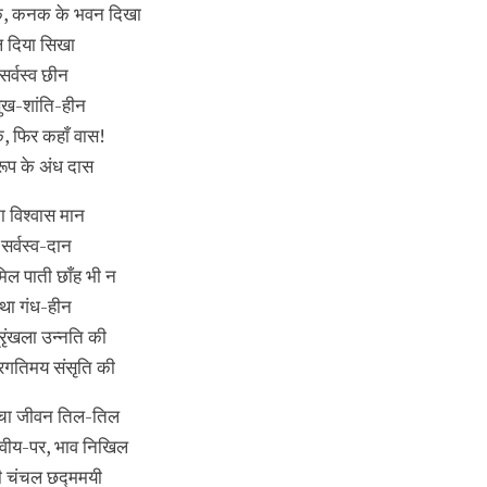
 जनक, कनक के भवन दिखा
ल दिया सिखा
सर्वस्व छीन
सुख-शांति-हीन
क, फिर कहाँ वास!
 रूप के अंध दास
का विश्वास मान
सर्वस्व-दान
ल पाती छाँह भी न
 था गंध-हीन
्रृंखला उन्नति की
्रगतिमय संसृति की
 रचा जीवन तिल-तिल
स्वीय-पर, भाव निखिल
ी चंचल छद्ममयी