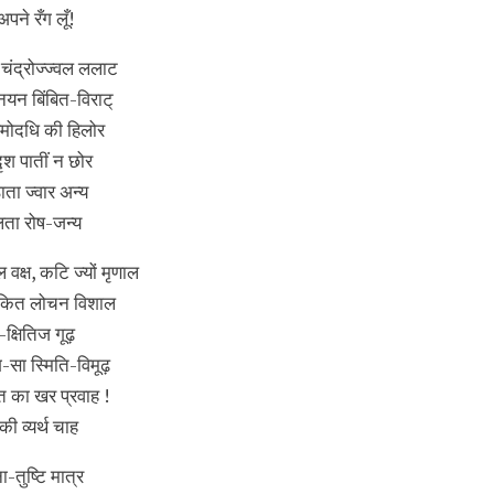
पने रँग लूँ!
ंद्रोज्ज्वल ललाट
नयन बिंबित-विराट्‌
ेमोदधि की हिलोर
श पातीं न छोर
ाता ज्वार अन्य
िकलता रोष-जन्य
वक्ष, कटि ज्यों मृणाल
, चकित लोचन विशाल
क्षितिज गूढ़
-सा स्मिति-विमूढ़
ित का खर प्रवाह !
 व्यर्थ चाह
ा-तुष्टि मात्र