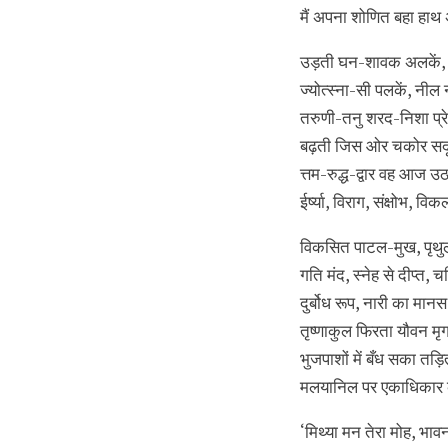
मैं अपना शोणित बहा हाथ अ
उड़ती घन-शावक अलकें, च
ज्योत्स्ना-सी पलकें, नील 
तरुणी-तनु शरद-निशा प्र
बढ़ती जिस ओर चकोर सदृ
त्तम-रुद्ध-द्वार वह आज उठ
ईर्ष्या, विराग, संक्षोभ, व
विकसित पाटल-मुख, पृथुल 
गति मंद, स्नेह से दीप्त
दुर्बोध रूप, नारी का मानस-
तृष्णाकुल फिरता यौवन मृग
भुजपाशों में बँध सका तड़
मलयानिल पर एकाधिकार की
‘मिथ्या मन तेरा मोह, भावन