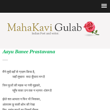
Indian Poet and writer.
Aayu Banee Prastavana
मैंने तुम्हें वहाँ से ग्रहण किया है,
जहाँ तुम्हारा सदा कुँवारा मन है
जिन फूलों की महक भा गयी मुझको,
पहुँच सका उन तक न भ्रमर-दंशन है
झेले शत आघात न फिर भी जिसका,
अंतरतम छू सकी क्षोभ की रेखा
चिर-वसंत साधों का जिसमें हँसता,