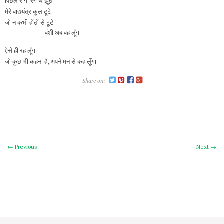
पिछले राग-रंग थे झूठे
मेरे वाद्ययंत्र कुल टूटे
जो न कभी होंठों से टूटे
वंशी अब वह लूँगा
ऐसे ही रह लूँगा
जो कुछ भी कहना है, अपने मन से कह लूँगा
Share on:
← Previous
Next →