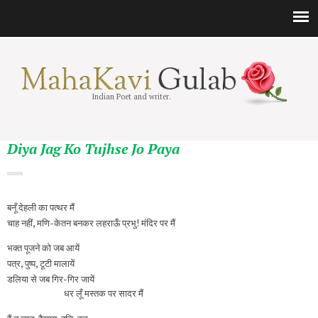
Indian Poet and writer.
Diya Jag Ko Tujhse Jo Paya
बनूँ देहली का पत्थर मैं
चाह नहीं, मणि-केतन बनकर लहराऊँ प्रभु! मंदिर पर मैं
भक्त पूजने को जब आयें
पत्र, पुष्प, टूटी मालायें
डलिया से जब गिर-गिर जायें
धर लूँ मस्तक पर सादर मैं