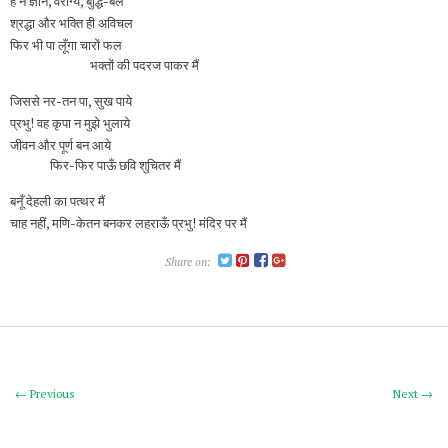
हैं न ज्ञान, वैराग्य, बुद्धि-बल
श्रद्धा और भक्ति ही अविचल
फिर भी पा लूँगा चारों फल
भक्तों की पदरज पाकर मैं
जिससे नर-तन पा, सुख पाये
प्रभु! वह कृपा न मुझे भुलाये
जीवन और पूर्ण बन आये
फिर-फिर पाऊँ छवि शुचितर मैं
बनूँ देहली का पत्थर मैं
चाह नहीं, मणि-केतन बनकर लहराऊँ प्रभु! मंदिर पर मैं
Share on:
← Previous
Next →