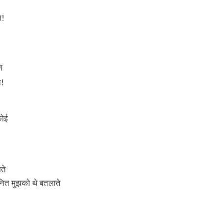
े!
ण
े!
कोई
ते
नित मुझको थे बतलाते