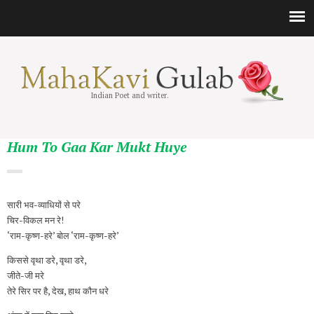
Indian Poet and writer.
Hum To Gaa Kar Mukt Huye
सारी भव-व्याधियों से परे
चिर-विकल मन रे!
‘राम-कृष्ण-हरे’ बोल ‘राम-कृष्ण-हरे’
किससे वृथा डरे, वृथा डरे,
जीते-जी मरे
तेरे सिर पर है, देख, हाथ कौन धरे