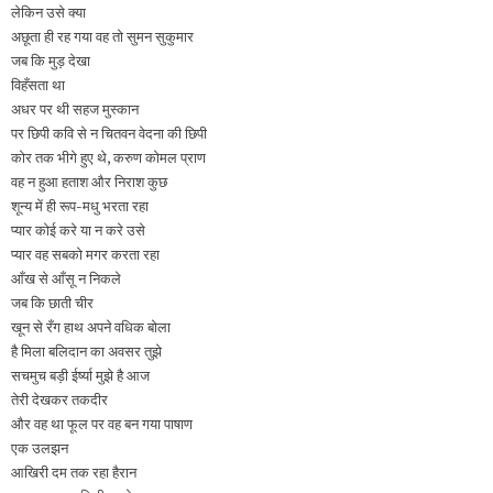
लेकिन उसे क्‍या
अछूता ही रह गया वह तो सुमन सुकुमार
जब कि मुड़ देखा
विहँसता था
अधर पर थी सहज मुस्कान
पर छिपी कवि से न चितवन वेदना की छिपी
कोर तक भीगे हुए थे, करुण कोमल प्राण
वह न हुआ हताश और निराश कुछ
शून्य में ही रूप-मधु भरता रहा
प्यार कोई करे या न करे उसे
प्यार वह सबको मगर करता रहा
आँख से आँसू न निकले
जब कि छाती चीर
खून से रँग हाथ अपने वधिक बोला
है मिला बलिदान का अवसर तुझे
सचमुच बड़ी ईर्ष्या मुझे है आज
तेरी देखकर तकदीर
और वह था फूल पर वह बन गया पाषाण
एक उलझन
आखिरी दम तक रहा हैरान