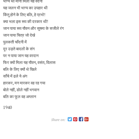
भाग्य था माना मिली यह वेदना
यह जलन भी भाग्य का उपहार थी
किंतु होने के लिए बलि, हे प्रभो!
क्या भला इस रूप की दरकार थी!
जान पाया रूप यौवन और सुषमा के सजीले रंग
जान पाया चित्र जो देखे
पुलकती चाँदनी में
दूर उड़ते बादलों के संग
पर न पाया जान यह वरदान
फिर क्‍यों मिला यह यौवन, वसंत, विलास
बलि के लिए क्‍यों थे खिले
साँचे में ढले ये अंग
हारकर, मन मारकर वह रह गया
बोले नहीं, डोले नहीं भगवान
बलि का फूल वह अम्लान
1940
Share on: