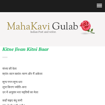
Indian Poet and writer.
Kitne Jivan Kitni Baar
संध्या की वेला
श्रांत-वदन क्लांत-चरण और मैं अकेला
शून्य गगन शून्य धरा
लुप्त किरण ज्योति-करा
उर में अनुताप भरा स्मृतियों का मेला
कहाँ सहृद बंधु सभी