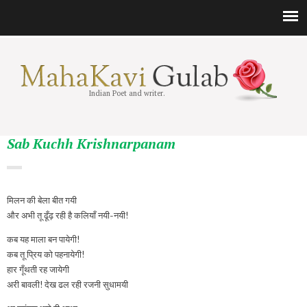
Indian Poet and writer.
Sab Kuchh Krishnarpanam
मिलन की बेला बीत गयी
और अभी तू ढूँढ़ रही है कलियाँ नयी-नयी!
कब यह माला बन पायेगी!
कब तू प्रिय को पहनायेगी!
हार गूँथती रह जायेगी
अरी बावली! देख ढल रही रजनी सुधामयी