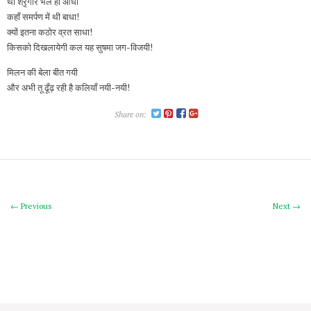
था श्रृंगार भले ही आधा
कहाँ समर्पण में थी बाधा!
क्यों इतना कठोर व्रत साधा!
किसको दिखलायेगी कल यह सुषमा जग-विजयी!
मिलन की बेला बीत गयी
और अभी तू ढूँढ़ रही है कलियाँ नयी-नयी!
Share on:
← Previous
Next →