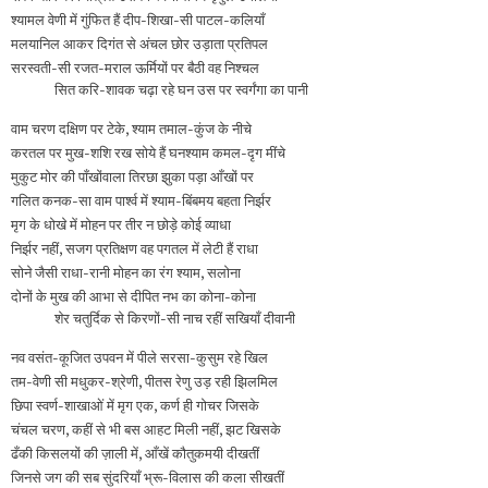
श्यामल वेणी में गुंफित हैं दीप-शिखा-सी पाटल-कलियाँ
मलयानिल आकर दिगंत से अंचल छोर उड़ाता प्रतिपल
सरस्वती-सी रजत-मराल ऊर्मियों पर बैठी वह निश्चल
सित करि-शावक चढ़ा रहे घन उस पर स्वर्गंगा का पानी
वाम चरण दक्षिण पर टेके, श्याम तमाल-कुंज के नीचे
करतल पर मुख-शशि रख सोये हैं घनश्याम कमल-दृग मींचे
मुकुट मोर की पाँखोंवाला तिरछा झुका पड़ा आँखों पर
गलित कनक-सा वाम पार्श्व में श्याम-बिंबमय बहता निर्झर
मृग के धोखे में मोहन पर तीर न छोड़े कोई व्याधा
निर्झर नहीं, सजग प्रतिक्षण वह पगतल में लेटी हैं राधा
सोने जैसी राधा-रानी मोहन का रंग श्याम, सलोना
दोनों के मुख की आभा से दीपित नभ का कोना-कोना
शेर चतुर्दिक से किरणों-सी नाच रहीं सखियाँ दीवानी
नव वसंत-कूजित उपवन में पीले सरसा-कुसुम रहे खिल
तम-वेणी सी मधुकर-श्रेणी, पीतस रेणु उड़ रही झिलमिल
छिपा स्वर्ण-शाखाओं में मृग एक, कर्ण ही गोचर जिसके
चंचल चरण, कहीं से भी बस आहट मिली नहीं, झट खिसके
ढँकी किसलयों की ज़ाली में, आँखें कौतुकमयी दीखतीं
जिनसे जग की सब सुंदरियाँ भ्रू-विलास की कला सीखतीं