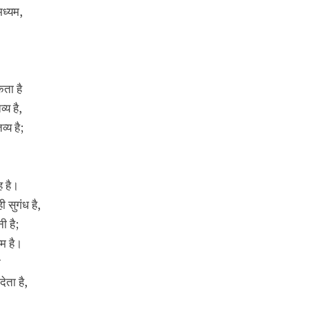
मध्यम,
ता है
्य है,
्य है;
ह है।
 सुगंध है,
ी है;
ेम है।
ि
ेता है,