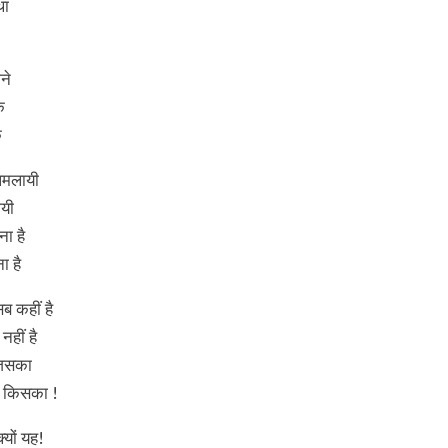
था
ाने
े
े
लमलायी
ायी
ा है
ा है
ब कहीं है
हीं है
जिसका
ष किसका !
यों यह!