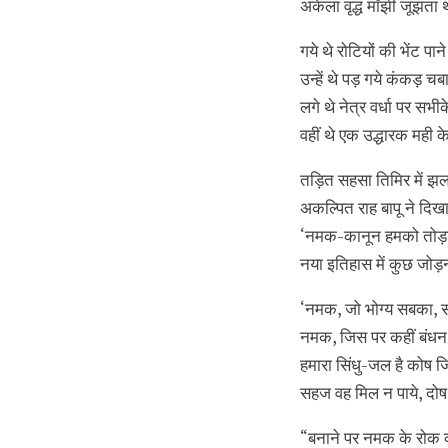
अकेला वृद्ध माँझी जूझता 
गये थे रोटियों की भेंट पाने
उन्हें थे पड़ गये कंकड़ चब
लगे थे नेत्र वर्धा पर सभीक
वहीं थे एक उद्धारक मही क
तड़ित सहसा तिमिर में झ
अकल्पित राह बापू ने दिख
‘नमक-कानून हमको तोड़न
नया इतिहास में कुछ जोड़न
‘नमक, जो भोग्य सबका, स
नमक, जिस पर कहीं बंधन न
हमारा सिंधु-जल है कोष 
सहज वह मिल न पाये, दो
“बनाने पर नमक के रोक क्‍