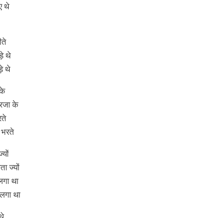
 थे
ीते
े थे
े थे
के
्रजा के
रते
 भरते
्यों
ा ज्यों
लगा था
 लगा था
थे