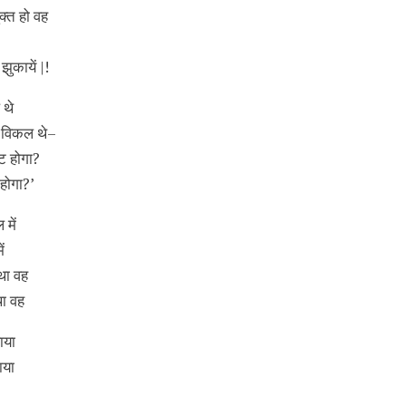
्त हो वह
झुकायें |!
 थे
 विकल थे–
ट होगा?
होगा?’
 में
ं
 था वह
था वह
ाया
ाया