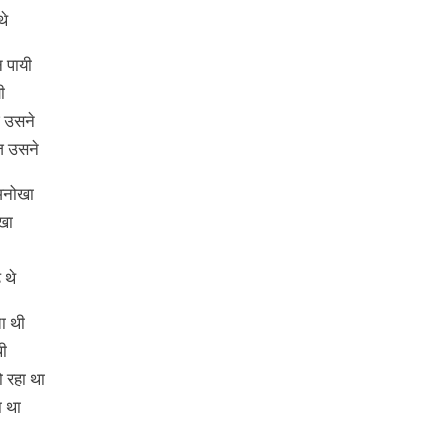
थे
न पायी
ी
ज उसने
ज उसने
अनोखा
ोखा
 थे
ता थी
थी
ो रहा था
ा था