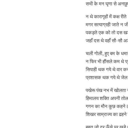
सभी के मन घृणा से अनछुए
न थे कारागृहों में कक्ष रीते
मगर सत्याग्रही जाते न ज
पकड़ते एक को तो दस खड़
जहाँ दस थे वहाँ सौ-सौ अड़
चली गोली, हुए बम के धमा
न फिर भी हौंसले कम थे प
सिपाही थक गये थे वार क
प्रशासक थक गये थे जेल
पखेरू पंख नभ में खोलता ज
हिमालय शक्ति अपनी तोलत
गगन का मौन कुछ कहने 
शिखर साम्राज्य का ढहने
बहुत जो दूर ऊँचे पर खड़े 