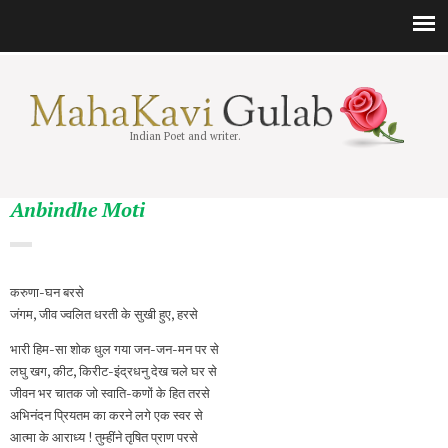
Indian Poet and writer.
Anbindhe Moti
करुणा-घन बरसे
जंगम, जीव ज्वलित धरती के सुखी हुए, हरसे
भारी हिम-सा शोक धुल गया जन-जन-मन पर से
लघु खग, कीट, किरीट-इंद्रधनु देख चले घर से
जीवन भर चातक जो स्वाति-कणों के हित तरसे
अभिनंदन प्रियतम का करने लगे एक स्वर से
आत्मा के आराध्य ! तुम्हींने तृषित प्राण परसे