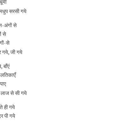
चूमी
 मधुप सरसी गये
-अंगों से
ं से
ों-से
र गये, जी गये
 बाँएं
 लतिकाएँ
िपाए
लाज से सी गये
े ही गये
दर पी गये