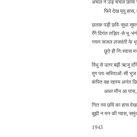
अंचल ने उड़ चंचल छाया 
फिरे देख मृदु हास,
छलक पड़ी छवि-सुधा सुमन
रँगे दिगंत तड़ित-से भू-भंगो
नयन सजल लजवंती के भृग
छूते ही निःस्वास म
विधु से उतर बढ़ी ऋजु दाँये,
युग पय-सरिताओं-सी भुज
कंपित वक्ष रहस्य अनंत छ
अधर मौन आ पास, 
नित नव छवि का हास देखत
बुझी न मन की प्यास, समुं
1943