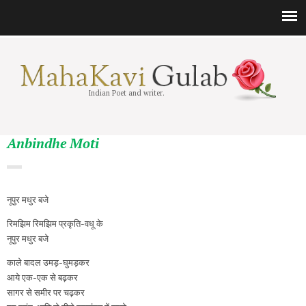
Indian Poet and writer.
Anbindhe Moti
नूपुर मधुर बजे
रिमझिम रिमझिम प्रकृति-वधू के
नूपुर मधुर बजे
काले बादल उमड़-घुमड़कर
आये एक-एक से बढ़कर
सागर से समीर पर चढ़कर