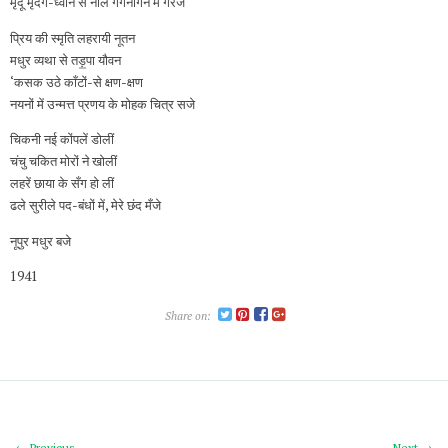
मृदू मृदंग-ध्वनि से नीले गगनांगन में गरजे
प्रिय की स्मृति लहरायी नूतन
मधुर व्यथा से तड़॒पा यौवन
‘कसक उठे काँटों-से क्षण-क्षण
नयनों में उन्मत्त प्रणय के मोहक चित्र सजे
चिकनी नई कोंपलें डोलीं
चंचु चकित मोरों ने खोलीं
लहरें छाया के सँग हो लीं
ढले सुरीले पद-बंधों में, मेरे छंद मँजे
नूपुर मधुर बजे
1941
Share on:
← Previous
Next →