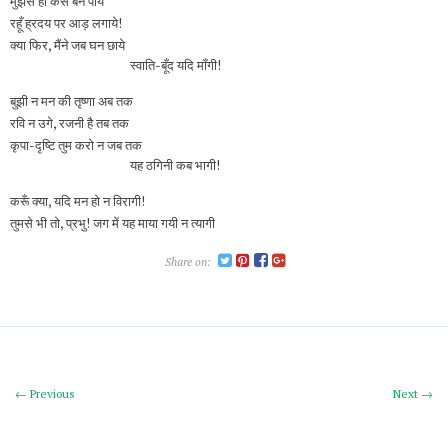
मुझसे ही कैसे बन पाये
रहूँ ह्रदय पर आड़ लगाये!
क्या फिर, मैंने जब घन छाये
स्वाति-बूँद यदि माँगी!
बुझी न मन की तृष्णा अब तक
रवि न उगे, रजनी है तब तक
कृपा-दृष्टि तुम करो न जब तक
यह ठगिनी कब भागी!
करूँ क्या, यदि मन हो न विरागी!
तुमसे भी तो, प्रभु! जग में यह माया गयी न त्यागी
Share on:
← Previous
Next →