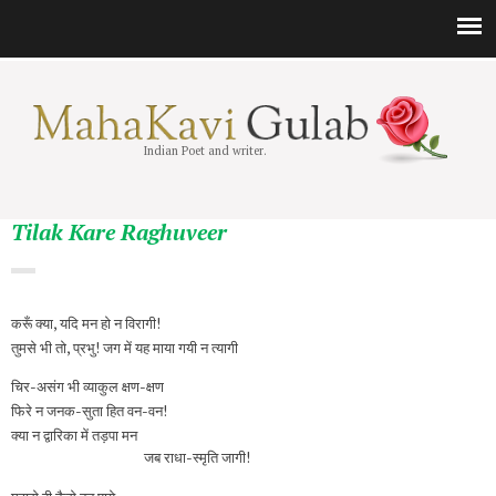
Indian Poet and writer.
Tilak Kare Raghuveer
करूँ क्या, यदि मन हो न विरागी!
तुमसे भी तो, प्रभु! जग में यह माया गयी न त्यागी
चिर-असंग भी व्याकुल क्षण-क्षण
फिरे न जनक-सुता हित वन-वन!
क्या न द्वारिका में तड़पा मन
जब राधा-स्मृति जागी!