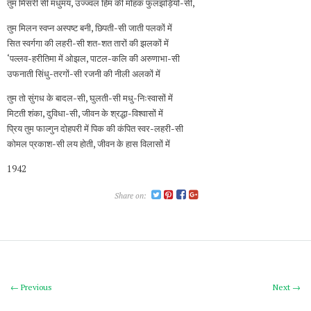
तुम मिसरी सी मधुमय, उज्ज्वल हिम की मोहक फुलझड़ियों-सी,
तुम मिलन स्वप्न अस्पष्ट बनी, छिपती-सी जाती पलकों में
सित स्वर्गगा की लहरी-सी शत-शत तारों की झलकों में
‘पल्‍लव-हरीतिमा में ओझल, पाटल-कलि की अरुणाभा-सी
उफनाती सिंधु-तरगों-सी रजनी की नीली अलकों में
तुम तो सुंगध के बादल-सी, घुलती-सी मधु-निःस्वासों में
मिटती शंका, दुविधा-सी, जीवन के श्रद्धा-विश्वासों में
प्रिय तुम फाल्गुन दोहपरी में पिक की कंपित स्वर-लहरी-सी
कोमल प्रकाश-सी लय होती, जीवन के हास विलासों में
1942
Share on:
← Previous
Next →