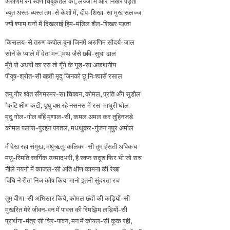
अरुणिम रँग स्वर्ण चिबुकतल का, लज्जा में और निखर पड़ता
च्युत अस्त-व्यस्त तम-से केशों में, दीप-शिखा-सा मुख सलज्ज
ज्यों श्याम घनों में दिखलाई हिम-मंडिल शैल-शिखर पड़ता
किसलय-से तरुण कपोल बुना जिनमें अरुणिम सौदर्य-जाल
सोने के प्याले में देता मन्‍्मथ जैसे छवि-सुधा ढाल
मूँगे से अधरों का रस तो गूँगे के गुड़-सा अकथनीय
पीयूष-श्रोत-सी बहती मृदु जिनको छू निःश्वासें रसाल
तनु गौर श्वेत सँगमरमर-सा चिक्वन, कोमल, प्रति अँग सुडौल
‘कटि क्षीण कटी, पृथु वक्ष रहे नसनस में रस-माधुरी घोल
मृदु गोल-गोल बाँहें मृणाल-सी, कमल अमल कर तुहिनजड़े
कोमल पलास-पुरइन पगतल, मधथुकर-गुंजन नूपुर अमोल
मैं देख रहा संमुख, मधुऋतु-कलिका-सी तुम हँसती अविकच
मधु-स्मिति स्वर्गिक उन्मादभरी, है स्वप्न सदूश फिर भी जो सच
नीले नयनों में काजल-सी अति क्षीण कामना की रेखा
विधि ने रीता निज कोष किया मानो इतनी सुंदरता रच
तुम वीणा-सी अभिसार किये, कोमल छंदों की कड़ियों-सी
मुखरित मेरे जीवन-वन में पावस की रिमझिम लड़ियों-सी
प्रार्थना-मंत्र सी चिर-पावन, मन में कोयल-सी कूक रही,