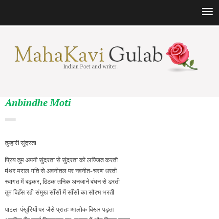
Indian Poet and writer.
Anbindhe Moti
तुम्हारी सुंदरता
प्रिय तुम अपनी सुंदरता से सुंदरता को लज्जित करती
मंथर मराल गति से अवनीतल पर नवनीत-चरण धरती
स्वागत में बढ़कर, ठिठक तनिक अनजाने बंधन से डरती
तुम विहँस रही संमुख साँसों में साँसों का सौरभ भरती
पाटल-पंखुरियों पर जैसे प्रातः आलोक बिखर पड़ता