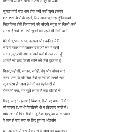
दर्शन से अंकित, पानी में जैसे साबुन के अक्षर
सुनता कोई बात भान होता ज्यों कहीं सुना इसको
शत-शताब्दियों के पहले, फिर आज सुन रहा हूँ जिसको
खिलखिल हँसी प्रियजनों की चांदनी सदृश जो खिली अभी
लगता है ज्यों-की-त्यों सुनने को पहले भी मिली कभी
मेरे गीत, भाव, भाषा, कल्पना और कविता मेरी
सदियों पहले गाये जाकर देते ज्यों नभ में फरी
लगता, कुछ भी नया न अपने छंदों में रख पाता हूँ
आते है जो शब्द किसी ध्वनि को जेसे दुहराता हूँ
मित्र, पड़ोसी, स्वजन, सनेही, बंधु और बांधव सारे
जन्म-जन्म के परिचित जैसे प्राणों को लगते प्यारे
सुना प्रेम हो जाता है कैदी का पहरेदारों से
चेतन तो क्‍या, मोह मुझे लगता है जड़ दीवारों से
विरह, आह ! खुलता है कितना, कैसे यह बतलाऊँ मैं !
जी करता है, कभी किसीको भी न छोड़कर जाऊँ मैं॥
मोह-लग्न में चिर-वियोग-दूतिका मृत्यु का आता ध्यान ‘
वे आते हैँ याद सदा के लिए हुए जो अंतर्धान
घन-प्रहार-से इस विचार से ही होता मन चकनाचूर