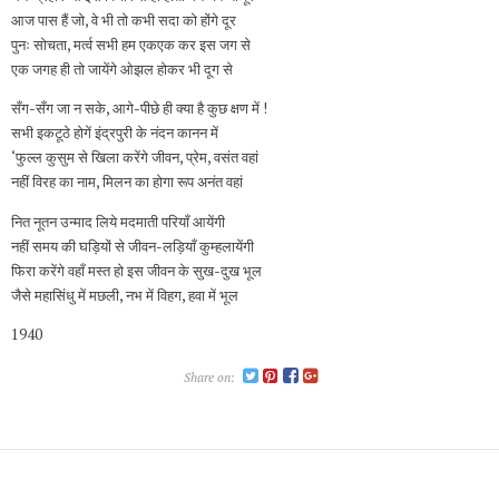
आज पास हैं जो, वे भी तो कभी सदा को होंगे दूर
पुनः सोचता, मर्त्व सभी हम एकएक कर इस जग से
एक जगह ही तो जायेंगे ओझल होकर भी दूग से
सँग-सँग जा न सके, आगे-पीछे ही क्‍या है कुछ क्षण में !
सभी इकटूठे होगें इंद्रपुरी के नंदन कानन में
‘फुल्ल कुसुम से खिला करेंगे जीवन, प्रेम, वसंत वहां
नहीं विरह का नाम, मिलन का होगा रूप अनंत वहां
नित नूतन उन्माद लिये मदमाती परियाँ आयेंगी
नहीं समय की घड़ियों से जीवन-लड़ियाँ कुम्हलायेंगी
फिरा करेंगे वहाँ मस्त हो इस जीवन के सुख-दुख भूल
जैसे महासिंधु में मछली, नभ में विहग, हवा में भूल
1940
Share on: