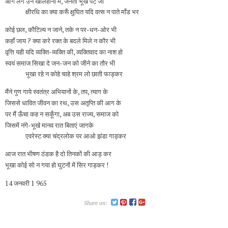
आग लगे उन खलिहानों में, जनता भूखे पेट जो
क्षीरधि का क्या करूँ क्षुघित यदि वत्स न पाते माँड भर
कोई छल, कौटिल्य न जाने, तके न पर-धन-ओर भी
कहाँ जाय ? क्‍या करे रक्त के बदले मिले न कौर भी
वृत्ति यही यदि व्यक्ति-व्यक्ति की, व्यक्तिवाद का नाश हो
स्वयं समाज सिखा दे जन-जन को जीने का तौर भी
भूखा रहे न कोहे चाहे श्रम लो छाती फाड़कर
मैंने गुण गाये स्वतंत्र अभियानों के, तप, त्याग के
जिससे धावित जीवन का रथ, उस अतृप्ति की आग के
पर मैं ऊँचा कह न सकूँगा, अब उस राज्य, समाज को
जिसमें नंगे-भूखे मानव रात बिताएं जागके
एवरेस्ट क्‍या चंद्रलोक पर आओ झंडा गाड़कर
आज रात भीषण ठंडक है दो तिनकों की आड़ कर
भूखा कोई सो न गया हो घुटनों में सिर गाड़कर !
14 जनवरी 1 965
Share on: