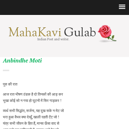
Indian Poet and writer.
Anbindhe Moti
पूस की रात
आज रात भीषण ठंडक है दो तिनकों की आड़ कर
भूखा कोई सो न गया हो घुटनों में सिर गाड़कर !
व्यर्थ सभी सिद्धांत, सर्जना, यह दुख सके न मेट जो
भरा हुआ वैभव क्‍या देखूँ, खाली रहती टेंट जो !
यंत्र सभी जीवन के हित हैं, मानव ऊँचा वाद से