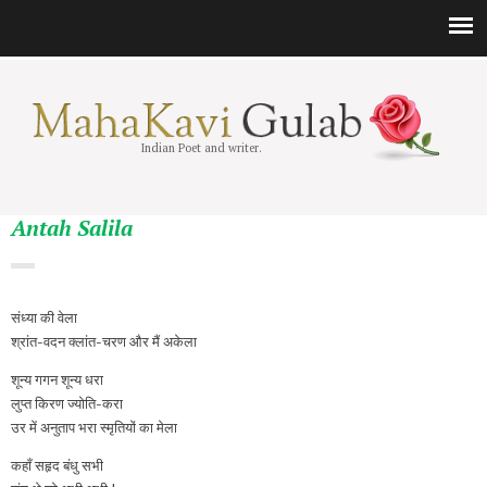
Indian Poet and writer.
Antah Salila
संध्या की वेला
श्रांत-वदन क्लांत-चरण और मैं अकेला
शून्य गगन शून्य धरा
लुप्त किरण ज्योति-करा
उर में अनुताप भरा स्मृतियों का मेला
कहाँ सहृद बंधु सभी