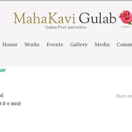
Indian Poet and writer.
Honor
Works
Events
Gallery
Media
Comm
aar
्थ
Share o
े में न समर्थ!