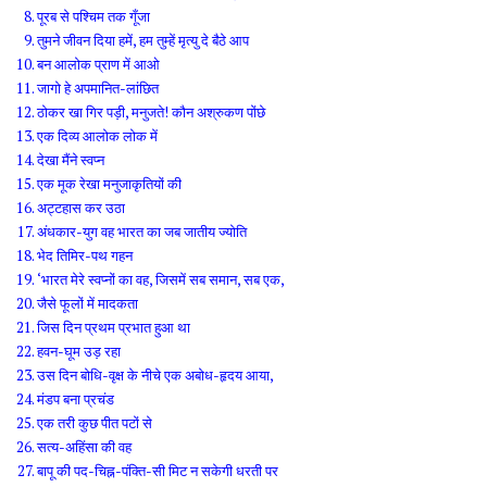
पूरब से पश्चिम तक गूँजा
तुमने जीवन दिया हमें, हम तुम्हें मृत्यु दे बैठे आप
बन आलोक प्राण में आओ
जागो हे अपमानित-लांछित
ठोकर खा गिर पड़ी, मनुजते! कौन अश्रुकण पोंछे
एक दिव्य आलोक लोक में
देखा मैंने स्वप्न
एक मूक रेखा मनुजाकृतियों की
अट्टहास कर उठा
अंधकार-युग वह भारत का जब जातीय ज्योति
भेद तिमिर-पथ गहन
‘भारत मेरे स्वप्नों का वह, जिसमें सब समान, सब एक,
जैसे फूलों में मादकता
जिस दिन प्रथम प्रभात हुआ था
हवन-घूम उड़ रहा
उस दिन बोधि-वृक्ष के नीचे एक अबोध-हृदय आया,
मंडप बना प्रचंड
एक तरी कुछ पीत पटों से
सत्य-अहिंसा की वह
बापू की पद-चिह्न-पंक्ति-सी मिट न सकेगी धरती पर